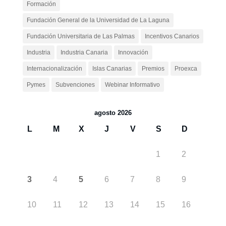
Formación
Fundación General de la Universidad de La Laguna
Fundación Universitaria de Las Palmas
Incentivos Canarios
Industria
Industria Canaria
Innovación
Internacionalización
Islas Canarias
Premios
Proexca
Pymes
Subvenciones
Webinar Informativo
agosto 2026
L
M
X
J
V
S
D
1
2
3
4
5
6
7
8
9
10
11
12
13
14
15
16