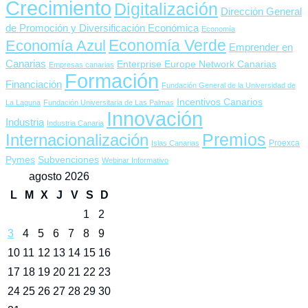
Crecimiento
Digitalización
Dirección General
de Promoción y Diversificación Económica
Economía
Economía Verde
Economía Azul
Emprender en
Canarias
Enterprise Europe Network Canarias
Empresas canarias
Formación
Financiación
Fundación General de la Universidad de
Incentivos Canarios
La Laguna
Fundación Universitaria de Las Palmas
Innovación
Industria
Industria Canaria
Premios
Internacionalización
Proexca
Islas Canarias
Pymes
Subvenciones
Webinar Informativo
agosto 2026
L
M
X
J
V
S
D
1
2
3
4
5
6
7
8
9
10
11
12
13
14
15
16
17
18
19
20
21
22
23
24
25
26
27
28
29
30