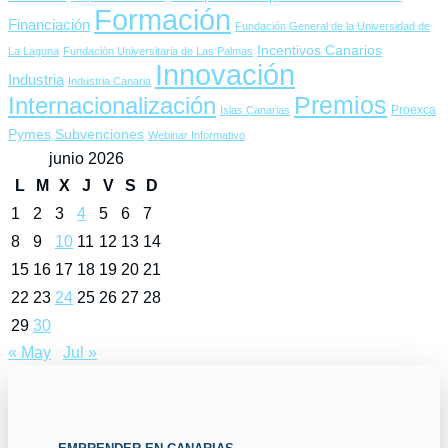
Formación
Financiación
Fundación General de la Universidad de
Incentivos Canarios
La Laguna
Fundación Universitaria de Las Palmas
Innovación
Industria
Industria Canaria
Premios
Internacionalización
Proexca
Islas Canarias
Pymes
Subvenciones
Webinar Informativo
junio 2026
L
M
X
J
V
S
D
1
2
3
4
5
6
7
8
9
10
11
12
13
14
15
16
17
18
19
20
21
22
23
24
25
26
27
28
29
30
« May
Jul »