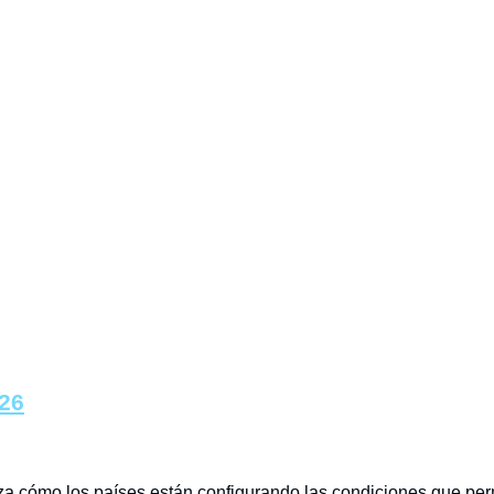
26
a cómo los países están configurando las condiciones que perm