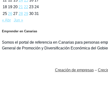
11
12
13
14
15
16
17
18
19
20
21
22
23
24
25
26
27
28
29
30
31
« Abr
Jun »
Emprender en Canarias
Somos el portal de referencia en Canarias para personas empr
General de Promoción y Diversificación Económica del Gobie
Creación de empresas
–
Creci