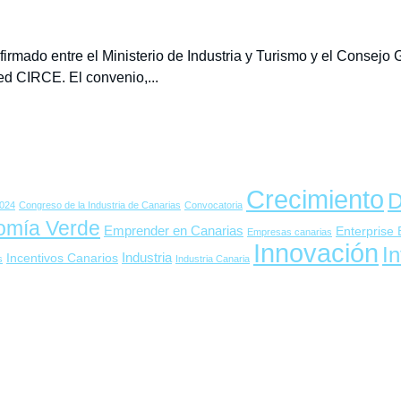
 firmado entre el Ministerio de Industria y Turismo y el Consej
d CIRCE. El convenio,...
Crecimiento
D
024
Congreso de la Industria de Canarias
Convocatoria
omía Verde
Emprender en Canarias
Enterprise
Empresas canarias
Innovación
In
Industria
Incentivos Canarios
s
Industria Canaria