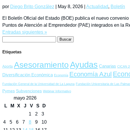
por
Diego Brito González
|
May 8, 2026
|
Actualidad
,
Boletín
El Boletín Oficial del Estado (BOE) publica el nuevo convenio
Puntos de Atención al Emprendedor (PAE) integrados en la Re
Entradas siguientes »
Buscar:
Etiquetas
Ayudas
Asesoramiento
Canarias
Aporta
CICAN 2
Econ
Economía Azul
Diversificación Económica
Economía
Fundación General de la Universidad de La Laguna
Fundación Universitaria de Las Palma
Pymes
Subvenciones
Webinar Informativo
mayo 2026
L
M
X
J
V
S
D
1
2
3
4
5
6
7
8
9
10