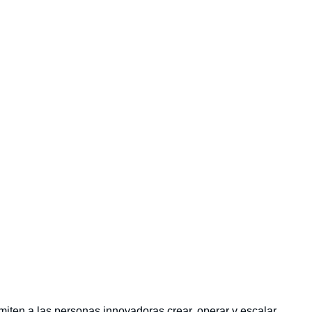
iten a las personas innovadoras crear, operar y escalar