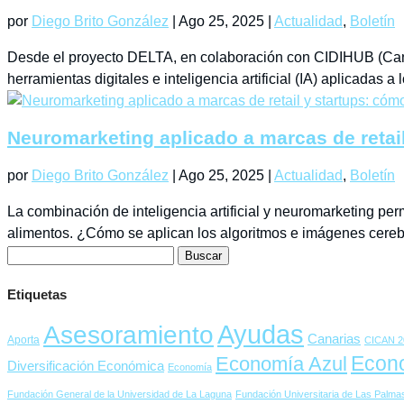
por
Diego Brito González
|
Ago 25, 2025
|
Actualidad
,
Boletín
Desde el proyecto DELTA, en colaboración con CIDIHUB (Canary
herramientas digitales e inteligencia artificial (IA) aplicadas a l
Neuromarketing aplicado a marcas de retai
por
Diego Brito González
|
Ago 25, 2025
|
Actualidad
,
Boletín
La combinación de inteligencia artificial y neuromarketing perm
alimentos. ¿Cómo se aplican los algoritmos e imágenes cerebr
Buscar:
Etiquetas
Ayudas
Asesoramiento
Canarias
Aporta
CICAN 2
Econ
Economía Azul
Diversificación Económica
Economía
Fundación General de la Universidad de La Laguna
Fundación Universitaria de Las Palma