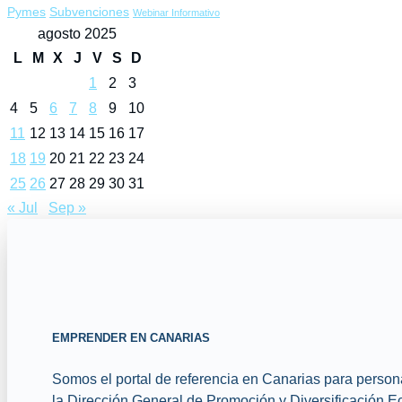
Pymes
Subvenciones
Webinar Informativo
agosto 2025
L
M
X
J
V
S
D
1
2
3
4
5
6
7
8
9
10
11
12
13
14
15
16
17
18
19
20
21
22
23
24
25
26
27
28
29
30
31
« Jul
Sep »
EMPRENDER EN CANARIAS
Somos el portal de referencia en Canarias para person
la Dirección General de Promoción y Diversificación 