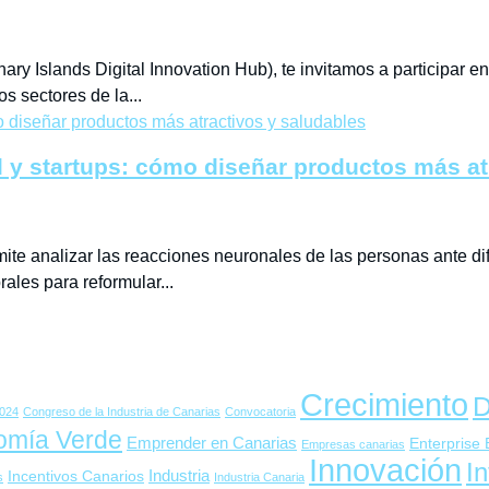
 Islands Digital Innovation Hub), te invitamos a participar en
os sectores de la...
l y startups: cómo diseñar productos más at
ite analizar las reacciones neuronales de las personas ante dife
ales para reformular...
Crecimiento
D
024
Congreso de la Industria de Canarias
Convocatoria
omía Verde
Emprender en Canarias
Enterprise
Empresas canarias
Innovación
In
Industria
Incentivos Canarios
s
Industria Canaria