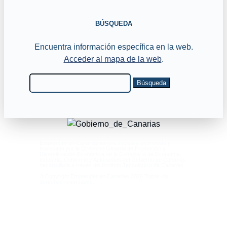
BÚSQUEDA
Encuentra información específica en la web.
Acceder al mapa de la web
.
Buscar:
Emprender en Canarias es una iniciativa promovida y
financiada por la Dirección General de Promoción y
Diversificación Económica de la Consejería de Economía,
Industria, Comercio y Autónomos del Gobierno de Canarias,
desarrollada a través del Instituto Tecnológico de Canarias.
© Copyright Emprender en Canarias 2026.Todos los
derechos reservados.