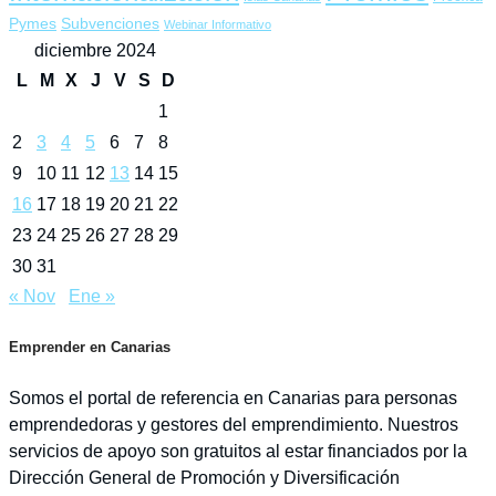
Pymes
Subvenciones
Webinar Informativo
diciembre 2024
L
M
X
J
V
S
D
1
2
3
4
5
6
7
8
9
10
11
12
13
14
15
16
17
18
19
20
21
22
23
24
25
26
27
28
29
30
31
« Nov
Ene »
Emprender en Canarias
Somos el portal de referencia en Canarias para personas
emprendedoras y gestores del emprendimiento. Nuestros
servicios de apoyo son gratuitos al estar financiados por la
Dirección General de Promoción y Diversificación