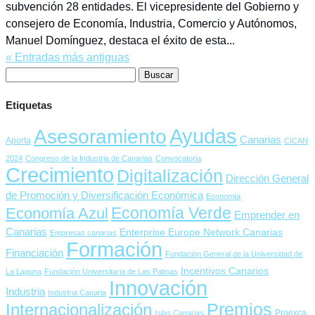
subvención 28 entidades. El vicepresidente del Gobierno y
consejero de Economía, Industria, Comercio y Autónomos,
Manuel Domínguez, destaca el éxito de esta...
« Entradas más antiguas
Buscar:
Etiquetas
Ayudas
Asesoramiento
Canarias
Aporta
CICAN
2024
Congreso de la Industria de Canarias
Convocatoria
Crecimiento
Digitalización
Dirección General
de Promoción y Diversificación Económica
Economía
Economía Verde
Economía Azul
Emprender en
Canarias
Enterprise Europe Network Canarias
Empresas canarias
Formación
Financiación
Fundación General de la Universidad de
Incentivos Canarios
La Laguna
Fundación Universitaria de Las Palmas
Innovación
Industria
Industria Canaria
Premios
Internacionalización
Proexca
Islas Canarias