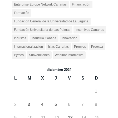
Enterprise Europe Network Canarias
Financiación
Formación
Fundación General de la Universidad de La Laguna
Fundación Universitaria de Las Palmas
Incentivos Canarios
Industria
Industria Canaria
Innovación
Internacionalización
Islas Canarias
Premios
Proexca
Pymes
Subvenciones
Webinar Informativo
diciembre 2024
L
M
X
J
V
S
D
1
2
3
4
5
6
7
8
9
10
11
12
13
14
15