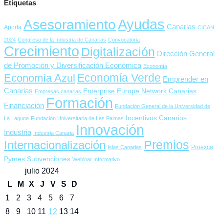
Etiquetas
Ayudas
Asesoramiento
Canarias
Aporta
CICAN
2024
Congreso de la Industria de Canarias
Convocatoria
Crecimiento
Digitalización
Dirección General
de Promoción y Diversificación Económica
Economía
Economía Verde
Economía Azul
Emprender en
Canarias
Enterprise Europe Network Canarias
Empresas canarias
Formación
Financiación
Fundación General de la Universidad de
Incentivos Canarios
La Laguna
Fundación Universitaria de Las Palmas
Innovación
Industria
Industria Canaria
Premios
Internacionalización
Proexca
Islas Canarias
Pymes
Subvenciones
Webinar Informativo
julio 2024
L
M
X
J
V
S
D
1
2
3
4
5
6
7