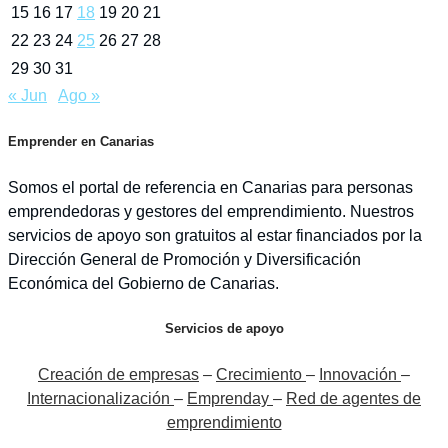
8
9
10
11
12
13
14
15
16
17
18
19
20
21
22
23
24
25
26
27
28
29
30
31
« Jun
Ago »
EMPRENDER EN CANARIAS
Somos el portal de referencia en Canarias
para personas emprendedoras y gestores del
emprendimiento. Nuestros servicios de apoyo
son gratuitos al estar financiados por la
Dirección General de Promoción y
Diversificación Económica del Gobierno de
Canarias.