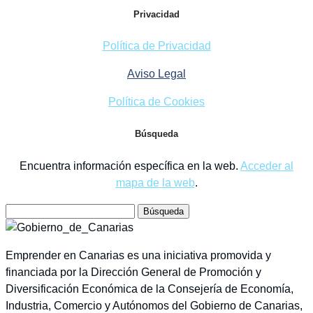
SERVICIOS DE APOYO
Creación de empresas
–
Crecimiento
–
Innovación
–
Internacionalización
–
Emprenday
–
Red de agentes de
emprendimiento
PRIVACIDAD